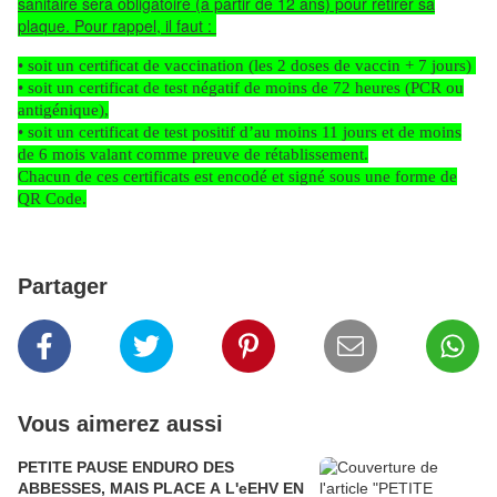
sanitaire sera obligatoire (à partir de 12 ans) pour retirer sa
plaque. Pour rappel, il faut :
• soit un
certificat de vaccination (les 2 doses de vaccin + 7
jours
)
• soit un
certificat de test négatif de moins de 72 heures (PCR ou
antigénique),
• soit un
certificat de test positif
d’au moins 11 jours et de moins
de 6 mois valant comme preuve de rétablissement.
Chacun de ces certificats est encodé et signé sous une forme de
QR Code.
Partager
Vous aimerez aussi
PETITE PAUSE ENDURO DES
ABBESSES, MAIS PLACE A L'eEHV EN