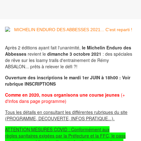
Après 2 éditions ayant fait l'unanimité,
le Michelin Enduro des
Abbesses
revient
le
dimanche 3 octobre 2021
: des spéciales
de rêve sur les loamy trails d'entrainement de Rémy
ABSALON... prêts à relever le défi
?!
Ouverture des inscriptions le mardi 1er JUIN à 18h00 : Voir
rubrique INSCRIPTIONS
Comme en 2020, nous organisons une course jeunes
(+
d'infos dans page programme)
Tous les détails en consultant les différentes rubriques du site
(PROGRAMME, DECOUVERTE, INFOS PRATIQUE...).
ATTENTION MESURES COVID : Conformément aux
règles
sanitaires
exigées par la Préfecture et la FFC, le pass