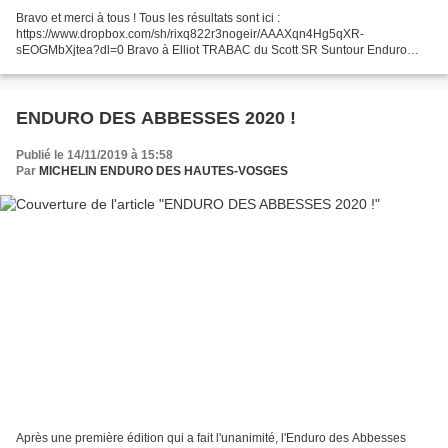
Bravo et merci à tous ! Tous les résultats sont ici :
https://www.dropbox.com/sh/rixq822r3nogeir/AAAXqn4Hg5qXR-
sEOGMbXjtea?dl=0 Bravo à Elliot TRABAC du Scott SR Suntour Enduro
Team qui remporte le scratch - Tous les détails sur le programme sont sur...
ENDURO DES ABBESSES 2020 !
Publié le 14/11/2019 à 15:58
Par
MICHELIN ENDURO DES HAUTES-VOSGES
Après une première édition qui a fait l'unanimité, l'Enduro des Abbesses