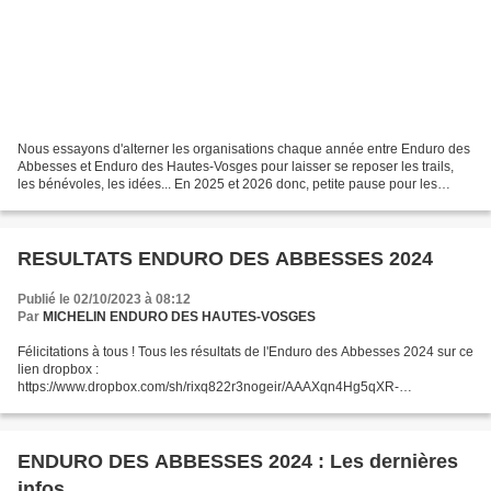
Nous essayons d'alterner les organisations chaque année entre Enduro des
Abbesses et Enduro des Hautes-Vosges pour laisser se reposer les trails,
les bénévoles, les idées... En 2025 et 2026 donc, petite pause pour les
Abbesses et place cette année à une...
RESULTATS ENDURO DES ABBESSES 2024
Publié le 02/10/2023 à 08:12
Par
MICHELIN ENDURO DES HAUTES-VOSGES
Félicitations à tous ! Tous les résultats de l'Enduro des Abbesses 2024 sur ce
lien dropbox :
https://www.dropbox.com/sh/rixq822r3nogeir/AAAXqn4Hg5qXR-
sEOGMbXjtea?dl=0 Félicitations à Hugo PIGEON et à Léa BOUILLOUX qui
remportent cette édition 2024 de...
ENDURO DES ABBESSES 2024 : Les dernières
infos...